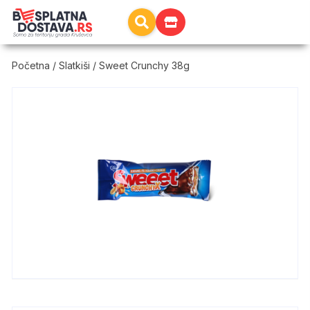
Početna
/
Slatkiši
/ Sweet Crunchy 38g