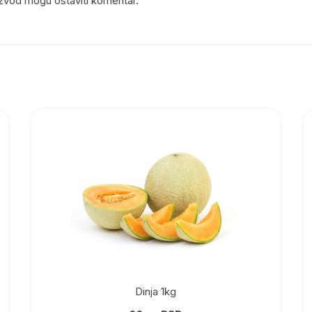
roizvod mogu ostaviti komentar.
Dinja 1kg