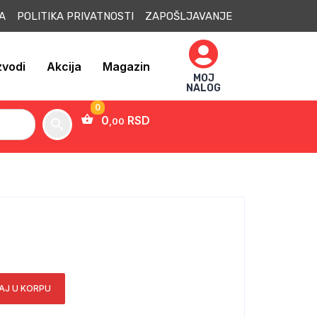
JA POLITIKA PRIVATNOSTI ZAPOŠLJAVANJE
zvodi
Akcija
Magazin
MOJ
NALOG
0
RSD
,00
AJ U KORPU