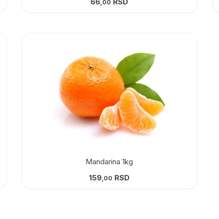
66
RSD
,00
Mandarina 1kg
159
RSD
,00