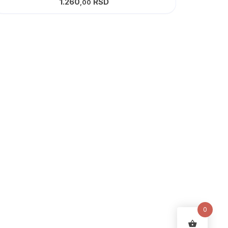
1.260
RSD
,00
0