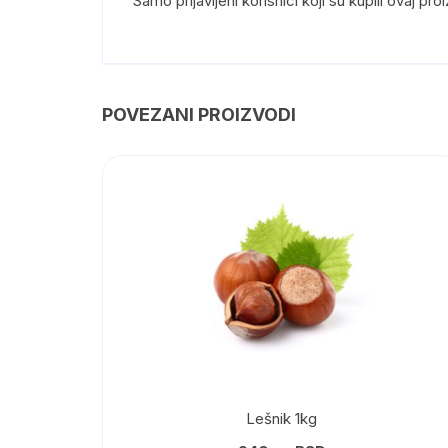
Samo prijavljeni korisnici koji su kupili ovaj p
POVEZANI PROIZVODI
Lešnik 1kg