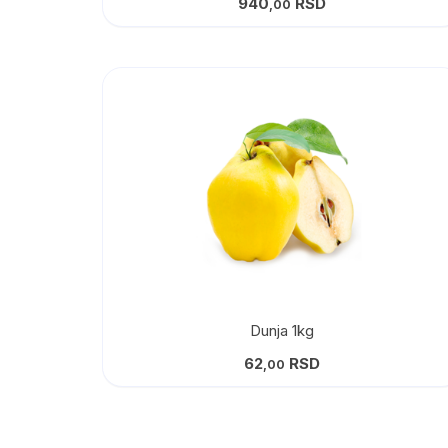
940
RSD
,00
Dunja 1kg
62
RSD
,00