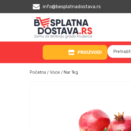
info@besplatnadostava.rs
PROIZVODI
Početna
/
Voće
/ Nar 1kg