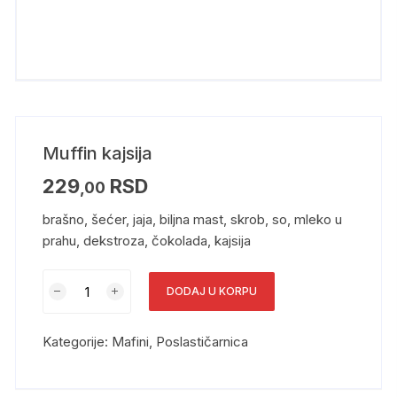
Muffin kajsija
229
RSD
,00
brašno, šećer, jaja, biljna mast, skrob, so, mleko u
prahu, dekstroza, čokolada, kajsija
DODAJ U KORPU
Kategorije:
Mafini
,
Poslastičarnica