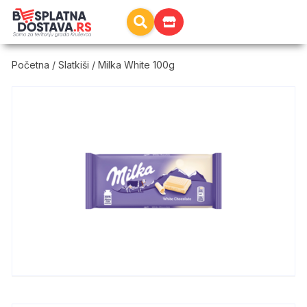
Početna
/
Slatkiši
/ Milka White 100g