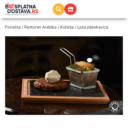
Početna
/
Restoran Arabika
/
Kuhinja
/ Ljuta pljeskavica