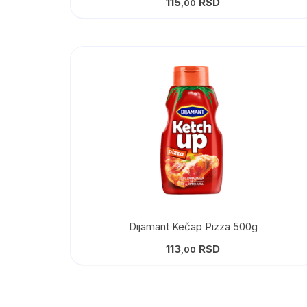
115
RSD
,00
Dijamant Kečap Pizza 500g
113
RSD
,00