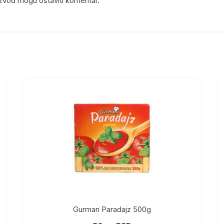
roizvod mogu ostaviti komentar.
Gurman Paradajz 500g