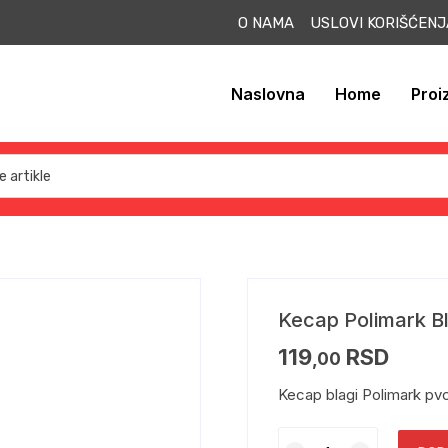
O NAMA USLOVI KORIŠĆEN
Naslovna
Home
Proi
Kecap Polimark B
119
RSD
,00
Kecap blagi Polimark pv