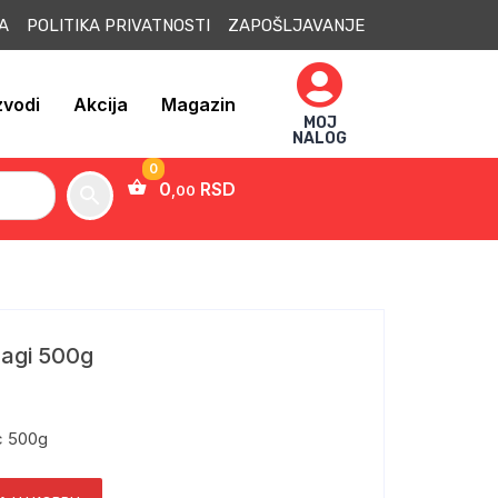
JA POLITIKA PRIVATNOSTI ZAPOŠLJAVANJE
zvodi
Akcija
Magazin
MOJ
NALOG
0
RSD
,00
lagi 500g
c 500g