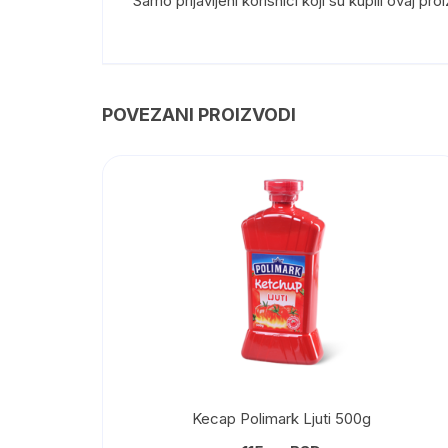
Samo prijavljeni korisnici koji su kupili ovaj p
POVEZANI PROIZVODI
Kecap Polimark Ljuti 500g