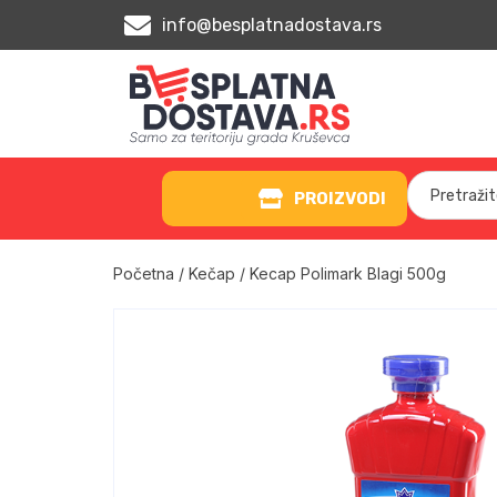
info@besplatnadostava.rs
PROIZVODI
Početna
/
Kečap
/ Kecap Polimark Blagi 500g