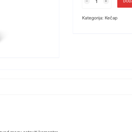
DOD
Kategorija:
Kečap