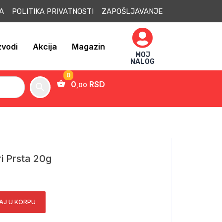
JA POLITIKA PRIVATNOSTI ZAPOŠLJAVANJE
zvodi
Akcija
Magazin
MOJ
NALOG
0
RSD
,00
i Prsta 20g
AJ U KORPU