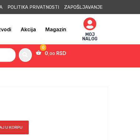
JA POLITIKA PRIVATNOSTI ZAPOŠLJAVANJE
zvodi
Akcija
Magazin
MOJ
NALOG
0
RSD
,00
AJ U KORPU