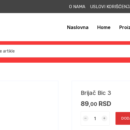
O NAMA USLOVI KORIŠĆEN
Naslovna
Home
Proi
Brijač Bic 3
89
RSD
,00
DOD