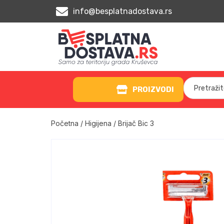
info@besplatnadostava.rs
PROIZVODI
Početna
/
Higijena
/ Brijač Bic 3