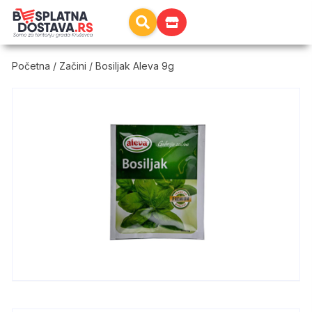
Početna
/
Začini
/ Bosiljak Aleva 9g