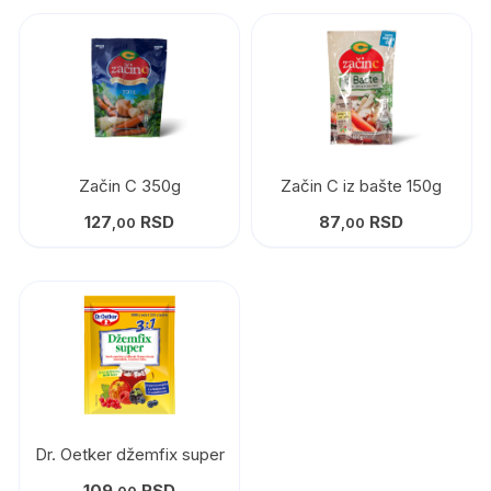
Začin C 350g
Začin C iz bašte 150g
127
RSD
87
RSD
,00
,00
Dr. Oetker džemfix super
109
RSD