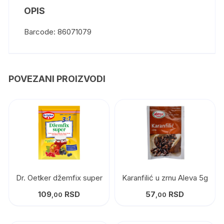
OPIS
Barcode: 86071079
POVEZANI PROIZVODI
Dr. Oetker džemfix super
Karanfilić u zrnu Aleva 5g
109
RSD
57
RSD
,00
,00